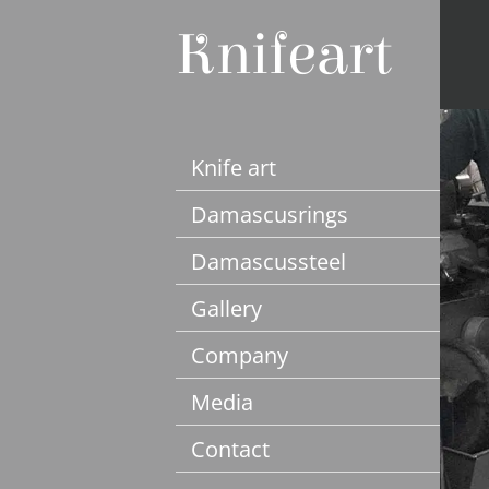
Knife art
Damascusrings
Damascussteel
Gallery
Company
Media
Contact